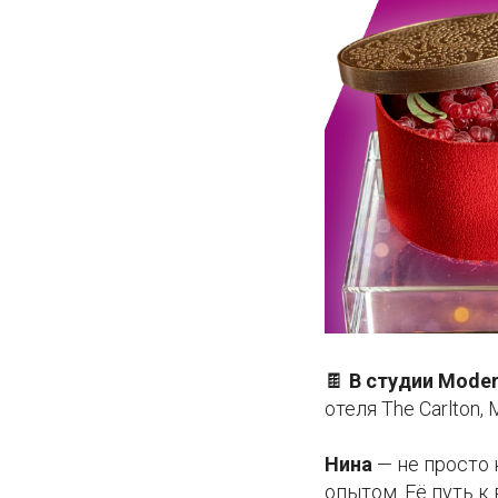
🍫
В студии Modern
отеля The Carlton,
Нина
— не просто 
опытом. Её путь 