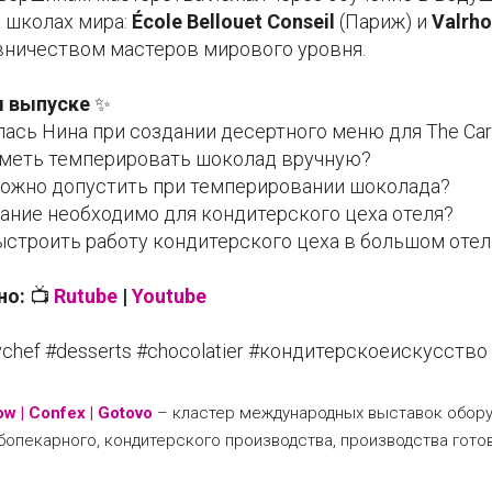
 школах мира:
École Bellouet Conseil
(Париж) и
Valrh
авничеством мастеров мирового уровня.
м выпуске
✨
ась Нина при создании десертного меню для The Car
меть темперировать шоколад вручную?
ожно допустить при темперировании шоколада?
ание необходимо для кондитерского цеха отеля?
ыстроить работу кондитерского цеха в большом отел
но:
📺
Rutube
|
Youtube
rychef #desserts #chocolatier #кондитерскоеискусство
 | Confex | Gotovo
– кластер международных выставок обору
бопекарного, кондитерского производства, производства гото