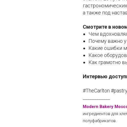
гастрономических
а также под наст
Смотрите в ново
Чем вдохновлял
Почему важно у
Какие ошибки м
Какое оборудов
Как грамотно в
Интервью доступ
#TheCarlton #past
____________
Modern Bakery Moscow
ингредиентов для хле
полуфабрикатов.