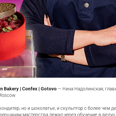
 Bakery | Confex | Gotovo
— Нина Надолинская, гла
 Moscow.
кондитер, но и шоколатье, и скульптор с более чем 
к вершинам мастерства лежал через обучение в веду