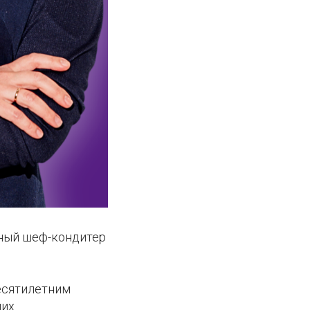
вный шеф-кондитер
десятилетним
щих