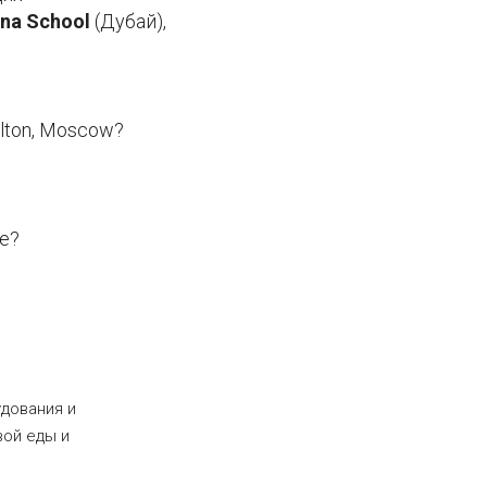
ona School
(Дубай),
lton, Moscow?
е?
дования и
вой еды и