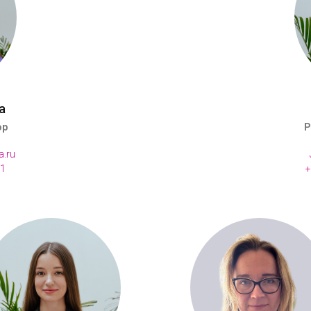
а
ор
Р
a.ru
21
+