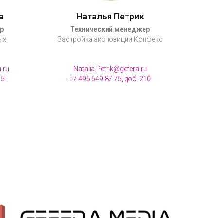
а
Наталья Петрик
р
Технический менеджер
ых
Застройка экспозиции Конфекс
.ru
Natalia.Petrik@gefera.ru
15
+7 495 649 87 75, доб. 210