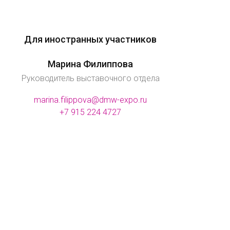
Для иностранных участников
Марина Филиппова
Руководитель выставочного отдела
marina.filippova@dmw-expo.ru
+7 915 224 4727
й