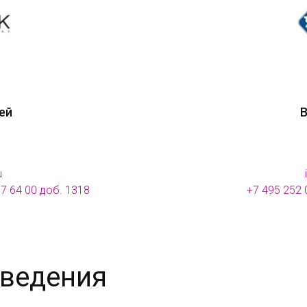
ей
В
u
97 64 00 доб. 1318
+7 495 252 
оведения