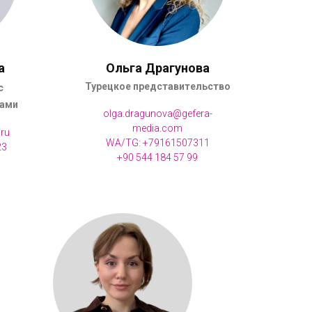
а
Ольга Драгунова
Турецкое представительство
с
тами
olga.dragunova@gefera-
media.com
.ru
WA/TG: +79161507311
2
3
+90 544 184 57 99