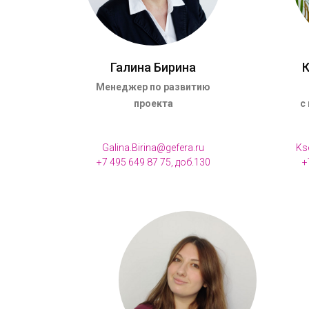
Галина Бирина
К
Менеджер по развитию
проекта
с
Galina.Birina@gefera.ru
Ks
+7 495 649 87 75, доб.130
+