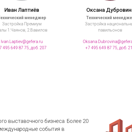
Иван Лаптиёв
Оксана Дубровин
Технический менеджер
Технический менедже
Застройка Премиум
Застройка национальн
алы 1.Чаянов, 2.Вавилов
павильонов
Ivan.Laptiev@gefera.ru
Oksana.Dubrovina@gefera
7 495 649 87 75, доб. 207
+7 495 649 87 75, доб. 2
ого выставочного бизнеса. Более 20
международные события в